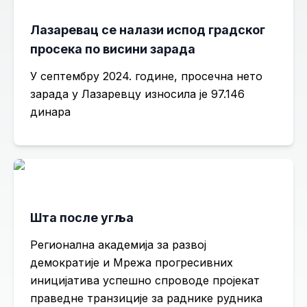
Лазаревац се налази испод градског
просека по висини зарада
У септембру 2024. године, просечна нето
зарада у Лазаревцу износила је 97.146
динара
Шта после угља
Регионална академија за развој
демократије и Мрежа прогресивних
иницијатива успешно спроводе пројекат
праведне транзиције за раднике рудника