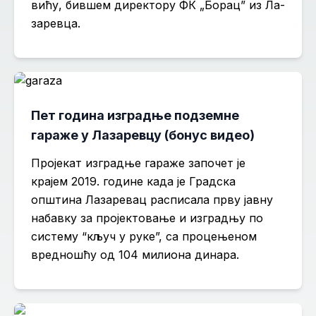
ви­ћу, бив­шем ди­рек­то­ру ФК „Бо­рац” из Ла­
за­рев­ца.
Пет година изградње подземне
гараже у Лазаревцу (бонус видео)
Пројекат изградње гараже започет је
крајем 2019. године када је Градска
општина Лазаревац расписала прву јавну
набавку за пројектовање и изградњу по
систему “кључ у руке”, са процењеном
вредношћу од 104 милиона динара.