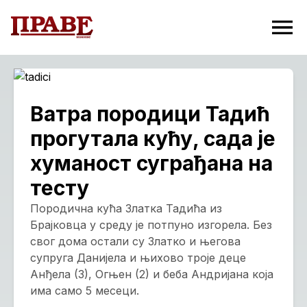
Ватра породици Тадић
прогутала кућу, сада је
хуманост суграђана на
тесту
Породична кућа Златка Тадића из
Брајковца у среду је потпуно изгорела. Без
свог дома остали су Златко и његова
супруга Данијела и њихово троје деце
Анђела (3), Огњен (2) и беба Андријана која
има само 5 месеци.