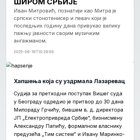
ШИРОМ СРБИЈЕ
Иван Митровић, познатији као Митра је
српски стонотенисер и певач који је
последњих годину дана привукао велику
пажњу јавности својим музичким
ангажманом.
2025-06-19T10:29:59
Хапшења која су уздрмала Лазаревац
Су­ди­ја за прет­ход­ни по­сту­пак Ви­шег су­да
у Бе­о­гра­ду од­ре­дио је при­твор до 30 да­на
Ми­ло­ра­ду Гр­чи­ћу, бив­шем в. д. ди­рек­то­ра
ЈП „Елек­тро­при­вре­да Ср­би­је”, би­зни­сме­ну
Алек­сан­дру Па­пи­ћу, фор­мал­ном вла­сни­ку
пред­у­зе­ћа „Тим си­стем” и Ива­ну Ма­рин­ко­